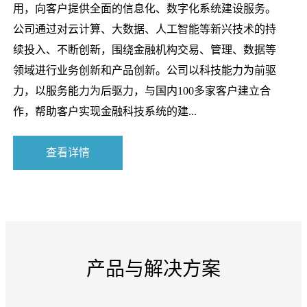
用，向客户提供全面的信息化、数字化系统建设服务。
公司通过对云计算、大数据、人工智能等新兴技术的持
续投入、不断创新，围绕金融机构交易、管理、数据等
领域进行业务创新和产品创新。公司以科技能力为前驱
力，以服务能力为后驱力，与国内100多家客户建立合
作，帮助客户实现金融科技系统的建...
查看详情
产品与解决方案