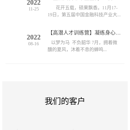
2022
花开五载，硕果飘香。11月17-
11-25
19日，第五届中国金融科技产业大...
【高潜人才训练营】凝练身心 创见未来
2022
以梦为马 不负韶华 7月，拥着微
08-16
醺的夏风，沐着不息的蝉鸣...
我们的客户