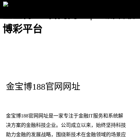
金宝博188官网网址 | 亚洲顶级
博彩平台
金宝博188官网网址
金宝博188官网网址是一家专注于金融IT服务和系统解
决方案的金融科技企业。公司成立以来，始终坚持科技
助力金融的发展战略，围绕新技术在金融领域的场景应