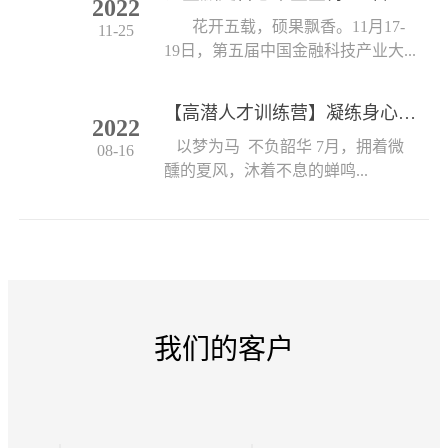
2022
花开五载，硕果飘香。11月17-
11-25
19日，第五届中国金融科技产业大...
【高潜人才训练营】凝练身心 创见未来
2022
以梦为马 不负韶华 7月，拥着微
08-16
醺的夏风，沐着不息的蝉鸣...
我们的客户