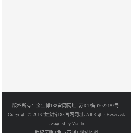
版权所有：金宝博188官网网址.
苏ICP备05022187号.
Copyright © 2019 金宝博188官网网址. All Rights Reserved.
Designed by Wanhu
版权声明
|
免责声明
|
网站地图