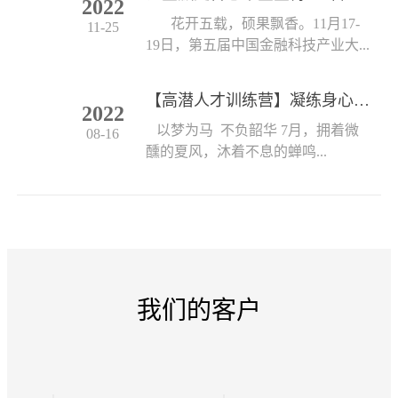
2022
花开五载，硕果飘香。11月17-
11-25
19日，第五届中国金融科技产业大...
【高潜人才训练营】凝练身心 创见未来
2022
以梦为马 不负韶华 7月，拥着微
08-16
醺的夏风，沐着不息的蝉鸣...
我们的客户