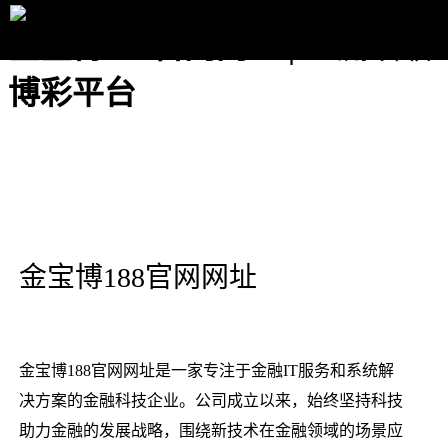
金宝博188官网网址 | 亚洲顶级
博彩平台
金宝博188官网网址
金宝博188官网网址是一家专注于金融IT服务和系统解
决方案的金融科技企业。公司成立以来，始终坚持科技
助力金融的发展战略，围绕新技术在金融领域的场景应