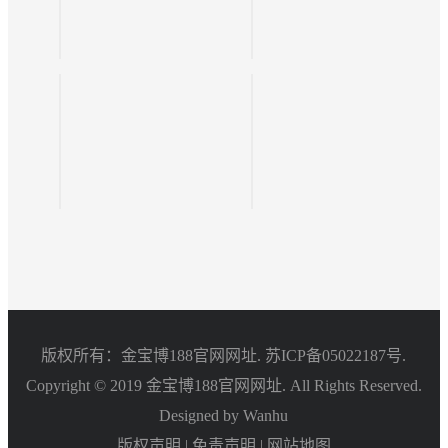
版权所有：金宝博188官网网址.
苏ICP备05022187号.
Copyright © 2019 金宝博188官网网址. All Rights Reserved.
Designed by Wanhu
版权声明
|
免责声明
|
网站地图